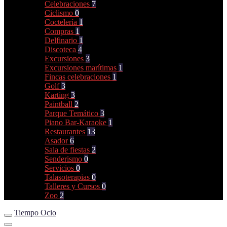
Celebraciones
7
Ciclismo
0
Coctelería
1
Compras
1
Delfinario
1
Discoteca
4
Excursiones
3
Excursiones marítimas
1
Fincas celebraciones
1
Golf
3
Karting
3
Paintball
2
Parque Temático
3
Piano Bar-Karaoke
1
Restaurantes
13
Asador
6
Sala de fiestas
2
Senderismo
0
Servicios
0
Talasoterapias
0
Talleres y Cursos
0
Zoo
2
Tiempo Ocio