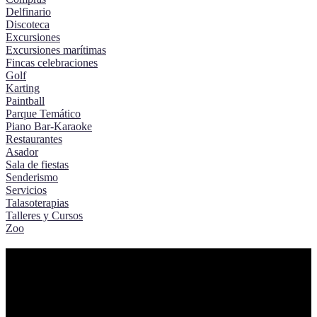
Delfinario
Discoteca
Excursiones
Excursiones marítimas
Fincas celebraciones
Golf
Karting
Paintball
Parque Temático
Piano Bar-Karaoke
Restaurantes
Asador
Sala de fiestas
Senderismo
Servicios
Talasoterapias
Talleres y Cursos
Zoo
Tiempo Ocio Guia de ocio y tiempo libre
Guia de ocio y tiempo libre, eventos conciertos, fiestas y
celebraciones