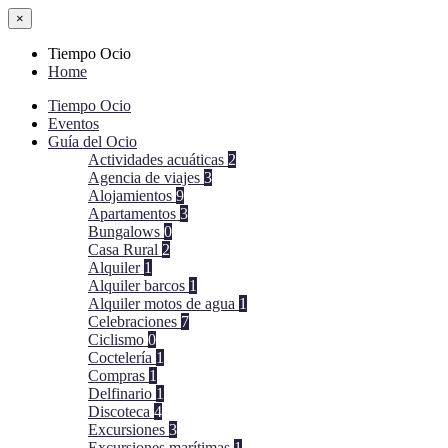
×
Tiempo Ocio
Home
Tiempo Ocio
Eventos
Guía del Ocio
Actividades acuáticas
2
Agencia de viajes
3
Alojamientos
9
Apartamentos
3
Bungalows
0
Casa Rural
2
Alquiler
1
Alquiler barcos
1
Alquiler motos de agua
1
Celebraciones
7
Ciclismo
0
Coctelería
1
Compras
1
Delfinario
1
Discoteca
4
Excursiones
3
Excursiones marítimas
1