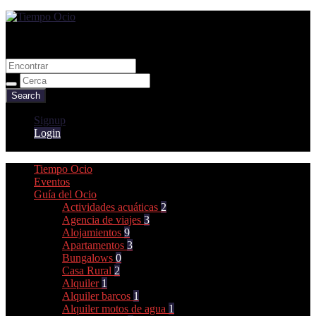
Guia de ocio y tiempo libre
Tiempo Ocio
Signup
Login
Tiempo Ocio
Eventos
Guía del Ocio
Actividades acuáticas
2
Agencia de viajes
3
Alojamientos
9
Apartamentos
3
Bungalows
0
Casa Rural
2
Alquiler
1
Alquiler barcos
1
Alquiler motos de agua
1