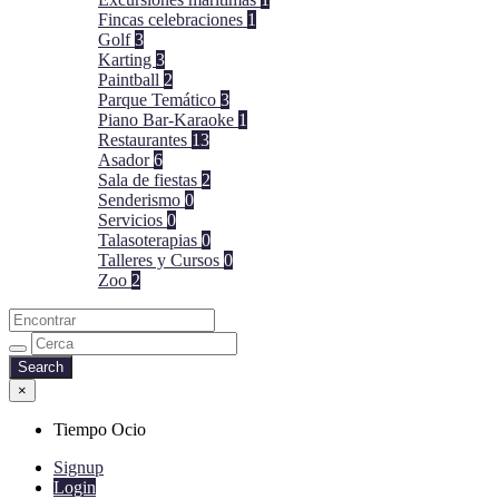
Fincas celebraciones
1
Golf
3
Karting
3
Paintball
2
Parque Temático
3
Piano Bar-Karaoke
1
Restaurantes
13
Asador
6
Sala de fiestas
2
Senderismo
0
Servicios
0
Talasoterapias
0
Talleres y Cursos
0
Zoo
2
×
Tiempo Ocio
Signup
Login