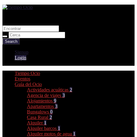
Guia de ocio y tiempo libre
Tiempo Ocio
Signup
Login
Tiempo Ocio
Eventos
Guía del Ocio
Actividades acuáticas
2
Agencia de viajes
3
Alojamientos
9
Apartamentos
3
Bungalows
0
Casa Rural
2
Alquiler
1
Alquiler barcos
1
Alquiler motos de agua
1