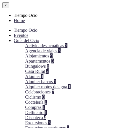
×
Tiempo Ocio
Home
Tiempo Ocio
Eventos
Guía del Ocio
Actividades acuáticas
2
Agencia de viajes
3
Alojamientos
9
Apartamentos
3
Bungalows
0
Casa Rural
2
Alquiler
1
Alquiler barcos
1
Alquiler motos de agua
1
Celebraciones
7
Ciclismo
0
Coctelería
1
Compras
1
Delfinario
1
Discoteca
4
Excursiones
3
Excursiones marítimas
1