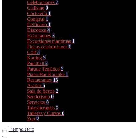
Celebraciones
7
Ciclismo
0
Coctelería
1
Compras
1
Delfinario
1
Discoteca
4
Excursiones
3
Excursiones marítimas
1
Fincas celebraciones
1
Golf
3
Karting
3
Paintball
2
Parque Temático
3
Piano Bar-Karaoke
1
Restaurantes
13
Asador
6
Sala de fiestas
2
Senderismo
0
Servicios
0
Talasoterapias
0
Talleres y Cursos
0
Zoo
2
Tiempo Ocio