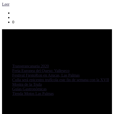
Leer
0
Tiempo Ocio Guia de ocio y tiempo libre
Guia de ocio y tiempo libre, eventos conciertos, fiestas y
celebraciones
Novedades Blog
Transgrancanaria 2020
Feria Europea del Queso: Valleseco
Festival FiestoRon en Arucas, Las Palmas
Culla será epicentro trufícola este fin de semana con la XVII
Mostra de la Trufa
Guías Gastronómicas
Tienda Motos Las Palmas
TiempoOcio