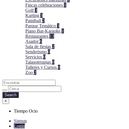
Fincas celebraciones
1
Golf
3
Karting
3
Paintball
2
Parque Temático
3
Piano Bar-Karaoke
1
Restaurantes
13
Asador
6
Sala de fiestas
2
Senderismo
0
Servicios
0
Talasoterapias
0
Talleres y Cursos
0
Zoo
2
×
Tiempo Ocio
Signup
Login