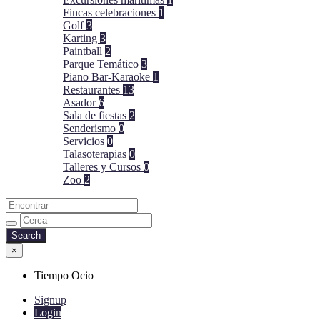
Fincas celebraciones
1
Golf
3
Karting
3
Paintball
2
Parque Temático
3
Piano Bar-Karaoke
1
Restaurantes
13
Asador
6
Sala de fiestas
2
Senderismo
0
Servicios
0
Talasoterapias
0
Talleres y Cursos
0
Zoo
2
×
Tiempo Ocio
Signup
Login