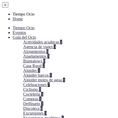
×
Tiempo Ocio
Home
Tiempo Ocio
Eventos
Guía del Ocio
Actividades acuáticas
2
Agencia de viajes
3
Alojamientos
9
Apartamentos
3
Bungalows
0
Casa Rural
2
Alquiler
1
Alquiler barcos
1
Alquiler motos de agua
1
Celebraciones
7
Ciclismo
0
Coctelería
1
Compras
1
Delfinario
1
Discoteca
4
Excursiones
3
Excursiones marítimas
1