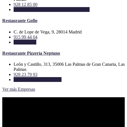
928 12 85 00
Actividades acuáticas
Alojamientos
Hoteles
Restaurante Gofio
C. de Lope de Vega, 9, 28014 Madrid
915 99 44 04
Restaurantes
Restaurante Pizzería Neptuno
León y Castillo, 313, 35006 Las Palmas de Gran Canaria, Las
Palmas
928 23 79 93
Celebraciones
Restaurantes
Ver más Empresas
Tiempo Ocio Guia de ocio y tiempo libre
Guia de ocio y tiempo libre, eventos conciertos, fiestas y
celebraciones