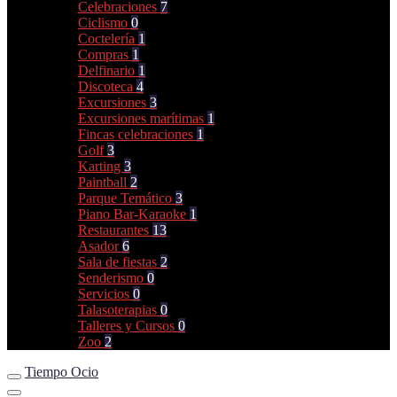
Celebraciones
7
Ciclismo
0
Coctelería
1
Compras
1
Delfinario
1
Discoteca
4
Excursiones
3
Excursiones marítimas
1
Fincas celebraciones
1
Golf
3
Karting
3
Paintball
2
Parque Temático
3
Piano Bar-Karaoke
1
Restaurantes
13
Asador
6
Sala de fiestas
2
Senderismo
0
Servicios
0
Talasoterapias
0
Talleres y Cursos
0
Zoo
2
Tiempo Ocio