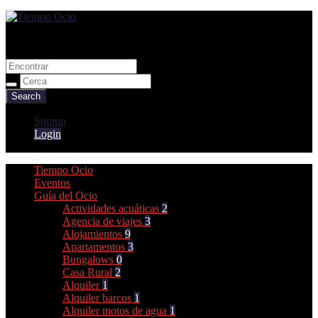
Guia de ocio y tiempo libre
Tiempo Ocio
Signup
Login
Tiempo Ocio
Eventos
Guía del Ocio
Actividades acuáticas
2
Agencia de viajes
3
Alojamientos
9
Apartamentos
3
Bungalows
0
Casa Rural
2
Alquiler
1
Alquiler barcos
1
Alquiler motos de agua
1