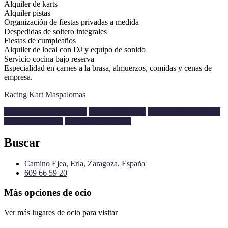
Alquiler de karts
Alquiler pistas
Organización de fiestas privadas a medida
Despedidas de soltero integrales
Fiestas de cumpleaños
Alquiler de local con DJ y equipo de sonido
Servicio cocina bajo reserva
Especialidad en carnes a la brasa, almuerzos, comidas y cenas de
empresa.
Racing Kart Maspalomas
alquiler de karts Zaragoza
Karting Zaragoza
organización de fiestas
privadas Zaragoza
supercross Zaragoza
Buscar
Camino Ejea, Erla, Zaragoza, España
609 66 59 20
Más opciones de ocio
Ver más lugares de ocio para visitar